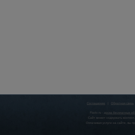
Соглашение
|
Обратная связь
Flado.ru -
доска бесплатных о
Сайт может содержать контент,
Оплачивая услуги на сайте, вы 