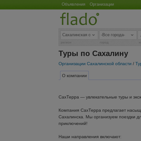
Объявления
Организации
регион
город
н
Туры по Сахалину
Организации Сахалинской области
/
Ту
О компании
СахТерра — увлекательные туры и экск
Компания СахТерра предлагает насыще
Сахалинска. Мы организуем поездки д
приключений!
Наши направления включают: