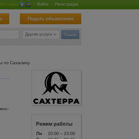
йти через
|
Войти
|
Регистрация
ю
Подать объявление
ы по Сахалину
жно-
Режим работы
Пн
10:00 – 23:00