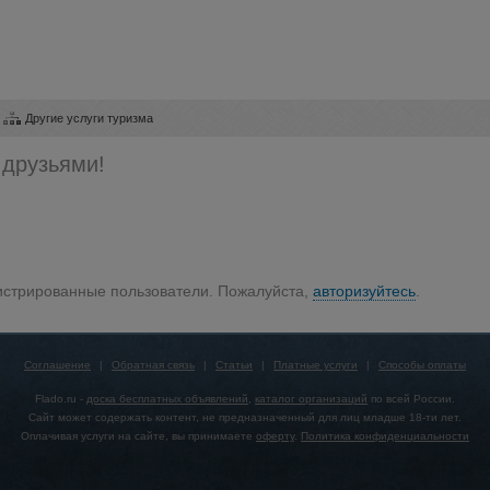
Другие услуги туризма
 друзьями!
гистрированные пользователи. Пожалуйста,
авторизуйтесь
.
Соглашение
|
Обратная связь
|
Статьи
|
Платные услуги
|
Способы оплаты
Flado.ru -
доска бесплатных объявлений
,
каталог организаций
по всей России.
Сайт может содержать контент, не предназначенный для лиц младше 18-ти лет.
Оплачивая услуги на сайте, вы принимаете
оферту
.
Политика конфиденциальности