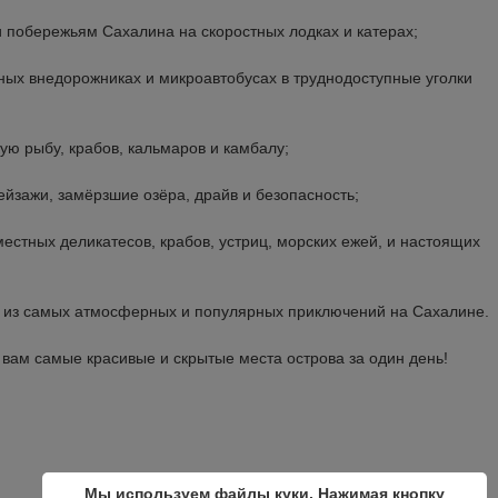
 побережьям Сахалина на скоростных лодках и катерах;
х внедорожниках и микроавтобусах в труднодоступные уголки
ую рыбу, крабов, кальмаров и камбалу;
йзажи, замёрзшие озёра, драйв и безопасность;
естных деликатесов, крабов, устриц, морских ежей, и настоящих
 из самых атмосферных и популярных приключений на Сахалине.
ам самые красивые и скрытые места острова за один день!
Мы используем файлы куки. Нажимая кнопку