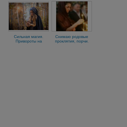
порчи
Таро.Верну люб
Сильная магия.
Снимаю родовые
Привороты на
проклятия, порчи.
любовь. Очищение
Привороты любой
сглаза и порчи
сложности