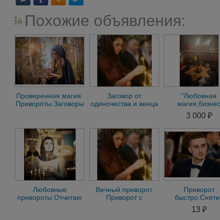
Похожие объявления:
Проверенная магия.
Заговор от
"Любовная
Привороты.Заговоры
одиночества и венца
магия,бизне
от порчи и проклятий
безбрачия.
магия,снятие п
3 000 ₽
Привороты
и сглаза,гадан
приворот
Любовные
Вечный приворот.
Приворот
привороты.Отчитаю
Приворот с
быстро.Сняти
проклятия и порчь
подчинением.
негатива и
13 ₽
Снятие проклятий и
порчи,Гадание