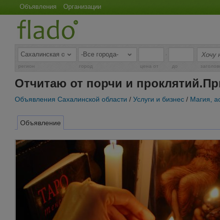
Объявления
Организации
-
регион
город
цена от
до
заголов
Отчитаю от порчи и проклятий.Пр
Объявления Сахалинской области
/
Услуги и бизнес
/
Магия, а
Объявление