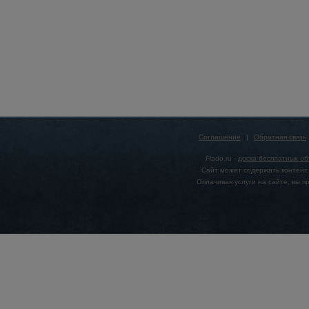
Соглашение
|
Обратная связь
Flado.ru -
доска бесплатных о
Сайт может содержать контент,
Оплачивая услуги на сайте, вы 